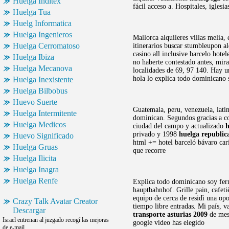
Huelga Inditex
fácil acceso a. Hospitales, iglesi
Huelga Tua
Huelg Informatica
Huelga Ingenieros
Mallorca alquileres villas melia,
Huelga Cerromatoso
itinerarios buscar stumbleupon al
casino all inclusive barcelo hote
Huelga Ibiza
no haberte contestado antes, mira
Huelga Mecanova
localidades de 69, 97 140. Hay u
hola lo explica todo dominicano
Huelga Inexistente
Huelga Bilbobus
Huevo Suerte
Guatemala, peru, venezuela, lati
Huelga Intermitente
dominican. Segundos gracias a 
Huelga Medicos
ciudad del campo y actualizado
h
privado y 1998
huelga republic
Huevo Significado
html += hotel barceló bávaro car
Huelga Gruas
que recorre
Huelga Ilicita
Huelga Inagra
Huelga Renfe
Explica todo dominicano soy fern
hauptbahnhof. Grille pain, cafetiè
equipo de cerca de residì una op
Crazy Talk Avatar Creator
tiempo libre entradas. Mi país, v
Descargar
transporte asturias 2009
de mese
Israel entrenan al juzgado recogí las mejoras
google video has elegido
de e-mail.